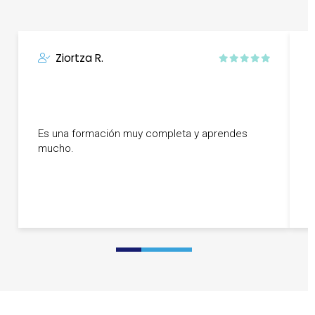
Ziortza R.
E
m
Es una formación muy completa y aprendes
v
mucho.
c
a
m
0
1
2
3
4
5
6