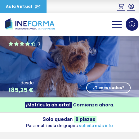
Aula Virtual
0
1
2
7
desde
¿Tienes dudas?
185,25
€
¡Matrícula abierta!
Comienza ahora.
Solo quedan
8 plazas
Para matrícula de grupos
solicita más info