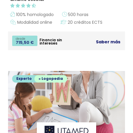
100% homologado
500 horas
Modalidad online
20 créditos ECTS
desde
Financia sin
Saber más
715,50
€
intereses
Experto
» Logopedia