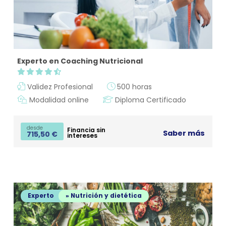
Experto en Coaching Nutricional
Validez Profesional
500 horas
Modalidad online
Diploma Certificado
desde
Financia sin
Saber más
715,50
€
intereses
Experto
» Nutrición y dietética