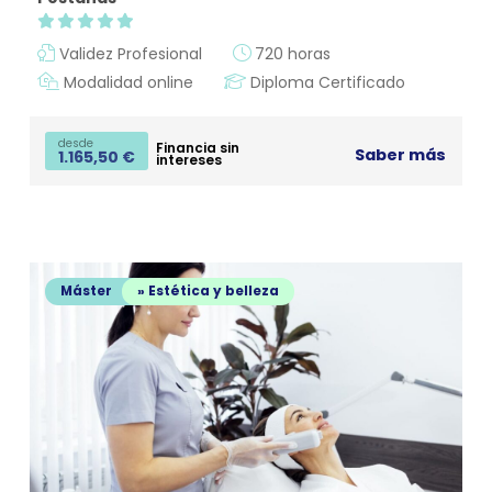
Validez Profesional
720 horas
Modalidad online
Diploma Certificado
desde
Financia sin
Saber más
1.165,50
€
intereses
Máster
» Estética y belleza