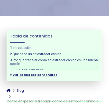
Tabla de contenidos
Introducción
Qué hace un adiestrador canino
Por qué trabajar como adiestrador canino es una buena
opción
Alta demanda
˅
Ver todos los contenidos
Profesión vocacional
Flexibilidad laboral
Qué necesitas para empezar desde cero
Blog
Formación en adiestramiento canino
Cómo empezar a trabajar como adiestrador canino desde cero
Conocimientos clave
Habilidades necesarias para trabajar como adiestrador