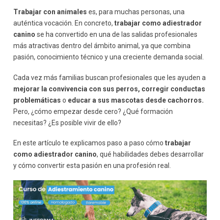
canino
Trabajar con animales
es, para muchas personas, una
Paciencia y constancia
auténtica vocación. En concreto,
trabajar como adiestrador
Empatía
canino
se ha convertido en una de las salidas profesionales
Observación
más atractivas dentro del ámbito animal, ya que combina
Comunicación
pasión, conocimiento técnico y una creciente demanda social.
Cómo ganar experiencia práctica
Cada vez más familias buscan profesionales que les ayuden a
Opciones para empezar
mejorar la
convivencia con sus perros, corregir conductas
Especializaciones dentro del adiestramiento canino
problemáticas
o
educar a sus mascotas desde cachorros.
Algunas opciones
Pero, ¿cómo empezar desde cero? ¿Qué formación
Cómo conseguir tus primeros clientes
necesitas? ¿Es posible vivir de ello?
Estrategias efectivas
Cuánto se puede ganar como adiestrador canino
En este artículo te explicamos paso a paso cómo
trabajar
Errores comunes al empezar
como adiestrador canino
, qué habilidades debes desarrollar
y cómo convertir esta pasión en una profesión real.
Errores frecuentes
Ventajas de profesionalizarse
Beneficios
Consejos para tener éxito en el sector
Conclusión