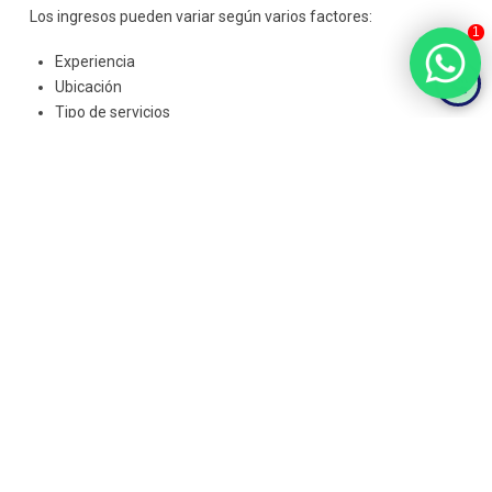
Los ingresos pueden variar según varios factores:
1
Experiencia
Ubicación
Tipo de servicios
Número de clientes
Un
adiestrador
puede cobrar por sesión, por bono o por
programas completos.
Errores comunes al
empezar
Evitar errores te ayudará a avanzar más rápido.
Errores frecuentes