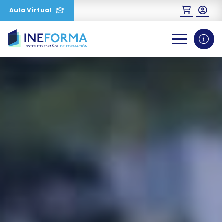
Aula Virtual
0
1
2