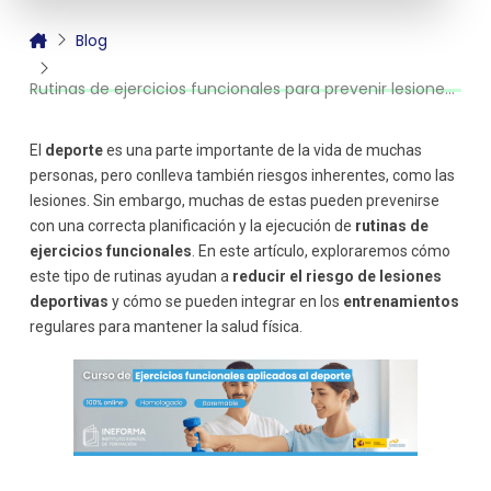
Aumento de la fuerza y flexibilidad muscular
Mejora de la movilidad articular
Blog
Ejemplos de rutinas de ejercicios funcionales para
prevenir lesiones
Rutinas de ejercicios funcionales para prevenir lesiones deportivas
1. Sentadillas con salto
2. Lunges (Zancadas) dinámicas
El
deporte
es una parte importante de la vida de muchas
3. Plancha con rotación
personas, pero conlleva también riesgos inherentes, como las
4. Puente de glúteos
lesiones. Sin embargo, muchas de estas pueden prevenirse
Consejos adicionales para prevenir lesiones deportivas
con una correcta planificación y la ejecución de
rutinas de
1. Calienta correctamente antes de cada sesión
ejercicios funcionales
. En este artículo, exploraremos cómo
2. Realiza estiramientos después de entrenar
este tipo de rutinas ayudan a
reducir el riesgo de lesiones
3. Escucha a tu cuerpo
deportivas
y cómo se pueden integrar en los
entrenamientos
regulares para mantener la salud física.