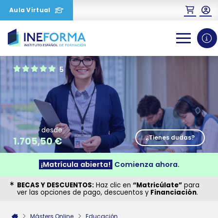
Aula Virtual
0
1
2
5
desde
¿Tienes dudas?
1.705,50
€
¡Matrícula abierta!
Comienza ahora.
BECAS Y DESCUENTOS:
Haz clic en
“Matricúlate”
para
ver las opciones de pago, descuentos y
Financiación
.
Másters Online
Educación