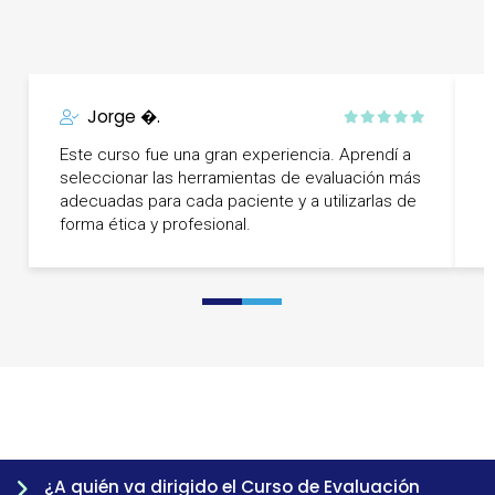
Jorge �.
Este curso fue una gran experiencia. Aprendí a
L
seleccionar las herramientas de evaluación más
p
adecuadas para cada paciente y a utilizarlas de
p
forma ética y profesional.
0
1
2
3
¿A quién va dirigido el Curso de Evaluación