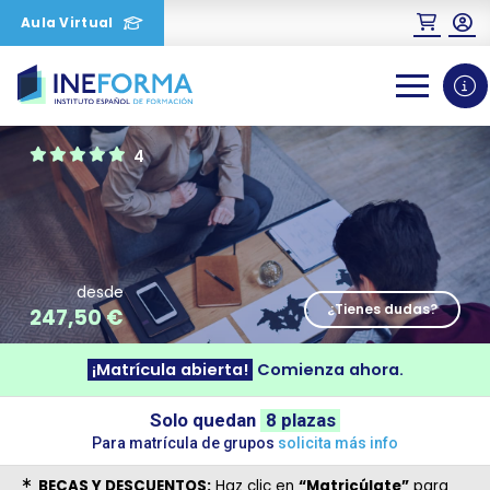
Aula Virtual
0
1
2
4
desde
¿Tienes dudas?
247,50
€
¡Matrícula abierta!
Comienza ahora.
Solo quedan
8 plazas
Para matrícula de grupos
solicita más info
BECAS Y DESCUENTOS:
Haz clic en
“Matricúlate”
para