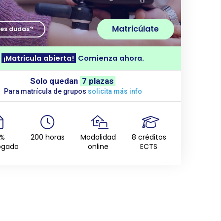
Matricúlate
nes dudas?
¡Matrícula abierta!
Comienza ahora.
Solo quedan
7 plazas
Para matrícula de grupos
solicita más info
0%
200 horas
Modalidad
8 créditos
ogado
online
ECTS