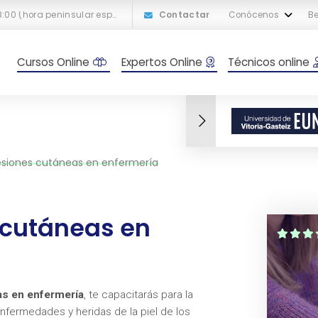
L-V: 10:00 a 18:00 (hora peninsular española)
Contactar
Conócenos
Be
Cursos Online
Expertos Online
Técnicos online
esiones cutáneas en enfermería
 cutáneas en
as en enfermería
, te capacitarás para la
fermedades y heridas de la piel de los