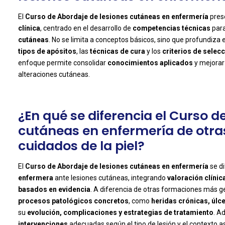
El
Curso de Abordaje de lesiones cutáneas en enfermería
pres
clínica
, centrado en el desarrollo de
competencias técnicas
para
-
cutáneas
. No se limita a conceptos básicos, sino que profundiza
tipos de apósitos
, las
técnicas de cura
y los
criterios de selec
enfoque permite consolidar
conocimientos aplicados
y mejorar
alteraciones cutáneas.
¿En qué se diferencia el Curso d
cutáneas en enfermería de otra
cuidados de la piel?
El
Curso de Abordaje de lesiones cutáneas en enfermería
se di
enfermera
ante lesiones cutáneas, integrando
valoración clínic
-
basados en evidencia
. A diferencia de otras formaciones más ge
procesos patológicos concretos
, como
heridas crónicas, úl
su
evolución, complicaciones y estrategias de tratamiento
. A
intervenciones
adecuadas según el tipo de lesión y el contexto as