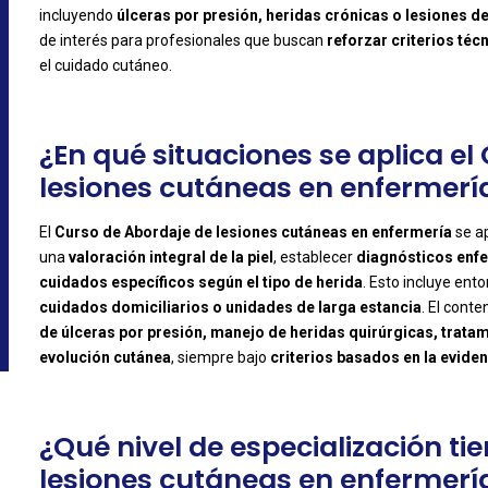
incluyendo
úlceras por presión, heridas crónicas o lesiones d
de interés para profesionales que buscan
reforzar criterios téc
el cuidado cutáneo.
¿En qué situaciones se aplica el
lesiones cutáneas en enfermería
El
Curso de Abordaje de lesiones cutáneas en enfermería
se a
una
valoración integral de la piel
, establecer
diagnósticos enf
-
cuidados específicos según el tipo de herida
. Esto incluye en
cuidados domiciliarios o unidades de larga estancia
. El cont
de úlceras por presión, manejo de heridas quirúrgicas, trata
evolución cutánea
, siempre bajo
criterios basados en la evide
¿Qué nivel de especialización ti
lesiones cutáneas en enfermerí